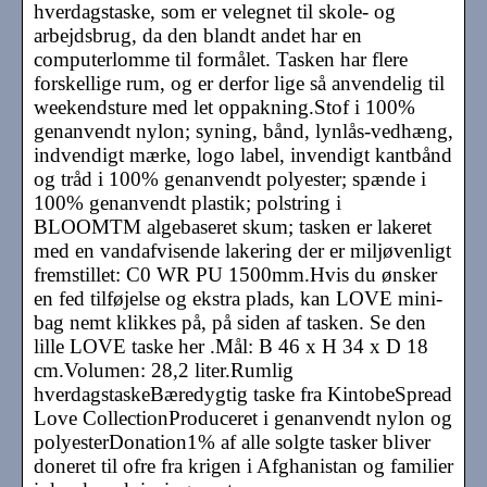
hverdagstaske, som er velegnet til skole- og
arbejdsbrug, da den blandt andet har en
computerlomme til formålet. Tasken har flere
forskellige rum, og er derfor lige så anvendelig til
weekendsture med let oppakning.Stof i 100%
genanvendt nylon; syning, bånd, lynlås-vedhæng,
indvendigt mærke, logo label, invendigt kantbånd
og tråd i 100% genanvendt polyester; spænde i
100% genanvendt plastik; polstring i
BLOOMTM algebaseret skum; tasken er lakeret
med en vandafvisende lakering der er miljøvenligt
fremstillet: C0 WR PU 1500mm.Hvis du ønsker
en fed tilføjelse og ekstra plads, kan LOVE mini-
bag nemt klikkes på, på siden af tasken. Se den
lille LOVE taske her .Mål: B 46 x H 34 x D 18
cm.Volumen: 28,2 liter.Rumlig
hverdagstaskeBæredygtig taske fra KintobeSpread
Love CollectionProduceret i genanvendt nylon og
polyesterDonation1% af alle solgte tasker bliver
doneret til ofre fra krigen i Afghanistan og familier