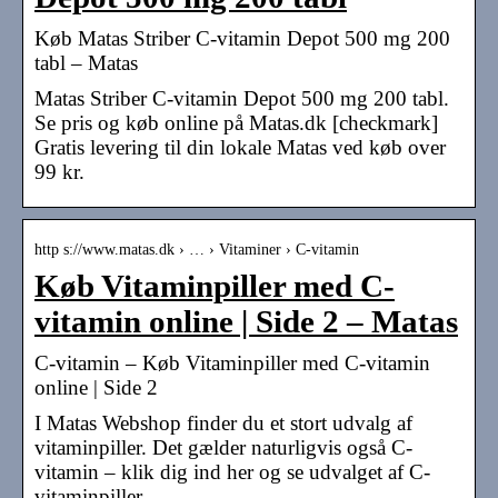
Køb Matas Striber C-vitamin Depot 500 mg 200
tabl – Matas
Matas Striber C-vitamin Depot 500 mg 200 tabl.
Se pris og køb online på Matas.dk [checkmark]
Gratis levering til din lokale Matas ved køb over
99 kr.
http s://www.matas.dk › … › Vitaminer › C-vitamin
Køb Vitaminpiller med C-
vitamin online | Side 2 – Matas
C-vitamin – Køb Vitaminpiller med C-vitamin
online | Side 2
I Matas Webshop finder du et stort udvalg af
vitaminpiller. Det gælder naturligvis også C-
vitamin – klik dig ind her og se udvalget af C-
vitaminpiller.