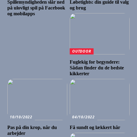
Spillemyndigheden slår ned
Løbetights: din guide til valg
på ulovligt spil på Facebook
og brug
og mobilapps
OUTDOOR
Fuglekig for begyndere:
Sådan finder du de bedste
kikkerter
10/10/2022
04/10/2022
Pas på din krop, når du
Få sundt og lækkert hår
arbejder