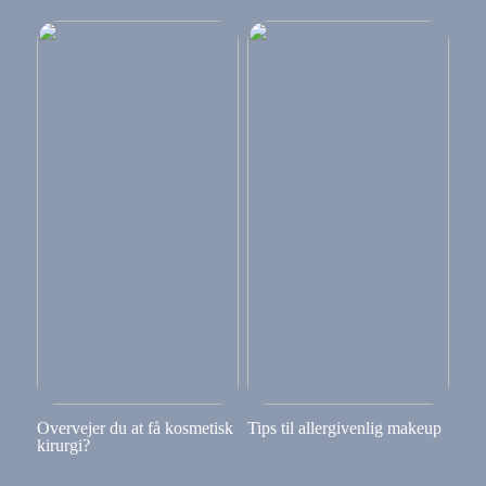
Overvejer du at få kosmetisk
Tips til allergivenlig makeup
kirurgi?