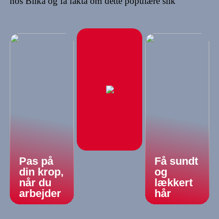
hos Bilka og få fakta om dette populære slik
Pas på
Få sundt
din krop,
og
når du
lækkert
arbejder
hår